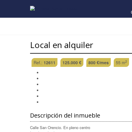
Local en alquiler
2
Ref.:
12611
125.000 €
800 €/mes
55 m
Descripción del inmueble
Calle San Orencio. En pleno centro